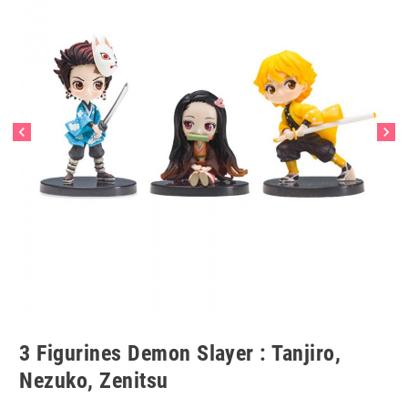
chevron_left
chevron_right
3 Figurines Demon Slayer : Tanjiro,
Nezuko, Zenitsu