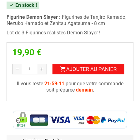
En stock !
check
Figurine Demon Slayer :
Figurines de Tanjiro Kamado,
Nezuko Kamado et Zenitsu Agatsuma - 8 cm
Lot de 3 Figurines réalistes Demon Slayer !
19,90 €
AJOUTER AU PANIER
shopping_cart
remove
add
Il vous reste
21:59:10
pour que votre commande
soit préparée
demain
.