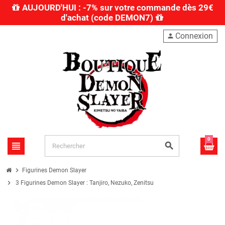
AUJOURD'HUI : -7% sur votre commande dès 29€
d'achat (code DEMON7)
Connexion
person
0
view_headline
search
chevron_right
Figurines Demon Slayer
chevron_right
3 Figurines Demon Slayer : Tanjiro, Nezuko, Zenitsu