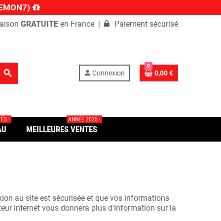
 DEMON7)
aison
GRATUITE
en France |
Paiement sécurisé
0
search
person
Connexion
0,00 €
ÉS !
ANNÉE 2025 !
AU
MEILLEURES VENTES
ion au site est sécurisée et que vos informations
ateur internet vous donnera plus d'information sur la