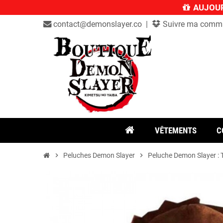
AUJOUR
contact@demonslayer.co |
Suivre ma comm
VÊTEMENTS
C
chevron_right
Peluches Demon Slayer
chevron_right
Peluche Demon Slayer : 