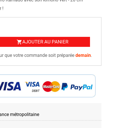
 !
AJOUTER AU PANIER
shopping_cart
r que votre commande soit préparée
demain
.
rance métropolitaine