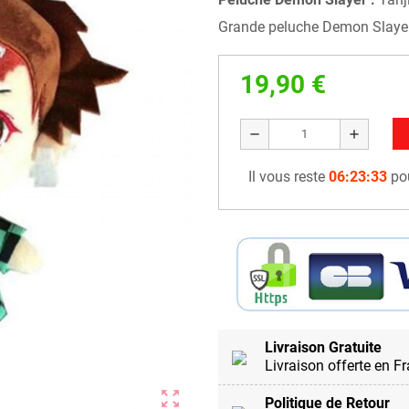
Grande peluche Demon Slayer
19,90 €
remove
add
Il vous reste
06:23:32
pou
Livraison Gratuite
Livraison offerte en F
zoom_out_map
Politique de Retour