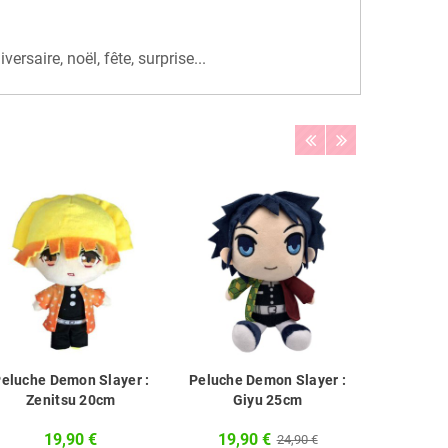
aire, noël, fête, surprise...
eluche Demon Slayer :
Peluche Demon Slayer :
Peluche 
Zenitsu 20cm
Giyu 25cm
Tan
19,90 €
19,90 €
19,9
24,90 €