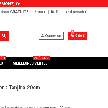
 DEMON7)
aison
GRATUITE
en France |
Paiement sécurisé
0
search
person
Connexion
0,00 €
ÉS !
ANNÉE 2025 !
AU
MEILLEURES VENTES
r : Tanjiro 20cm
iro Kamado avec son kimono vert - 20 cm