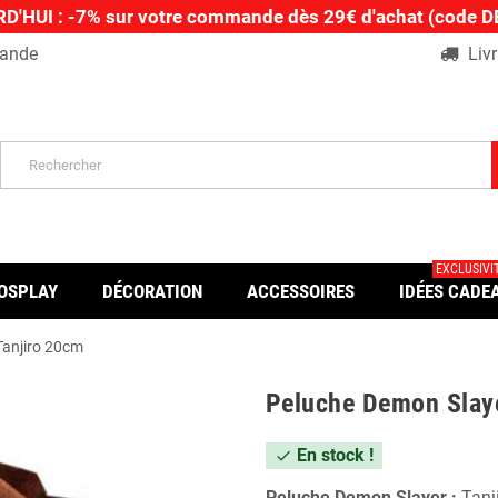
D'HUI : -7% sur votre commande dès 29€ d'achat (code
ande
Livr
EXCLUSIVIT
OSPLAY
DÉCORATION
ACCESSOIRES
IDÉES CADE
Tanjiro 20cm
Peluche Demon Slaye
En stock !
check
Peluche Demon Slayer :
Tanj