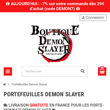
AUJOURD'HUI : -7% sur votre commande dès 29€
d'achat (code DEMON7)
Connexion
person
0
view_headline
search
chevron_right
Portefeuilles Demon Slayer
PORTEFEUILLES DEMON SLAYER
LIVRAISON
GRATUITE
EN FRANCE POUR LES PORTE-